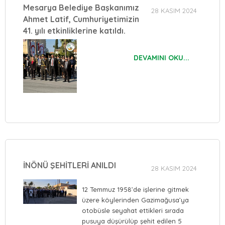
Mesarya Belediye Başkanımız
28 KASIM 2024
Ahmet Latif, Cumhuriyetimizin
41. yılı etkinliklerine katıldı.
DEVAMINI OKU...
İNÖNÜ ŞEHİTLERİ ANILDI
28 KASIM 2024
12 Temmuz 1958’de işlerine gitmek
üzere köylerinden Gazimağusa’ya
otobüsle seyahat ettikleri sırada
pusuya düşürülüp şehit edilen 5