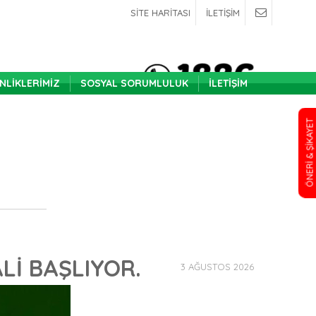
SİTE HARİTASI
İLETİŞİM
INLIKLERIMIZ
SOSYAL SORUMLULUK
İLETIŞIM
ÖNERİ & ŞİKAYET
Lİ BAŞLIYOR.
3 AĞUSTOS 2026