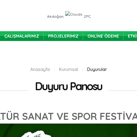
Akdoğan
21°C
ÇALIŞMALARIMIZ
PROJELERIMIZ
ONLINE ÖDEME
ETK
Anasayfa
Kurumsal
Duyurular
/
/
Duyuru Panosu
TÜR SANAT VE SPOR FESTİVA