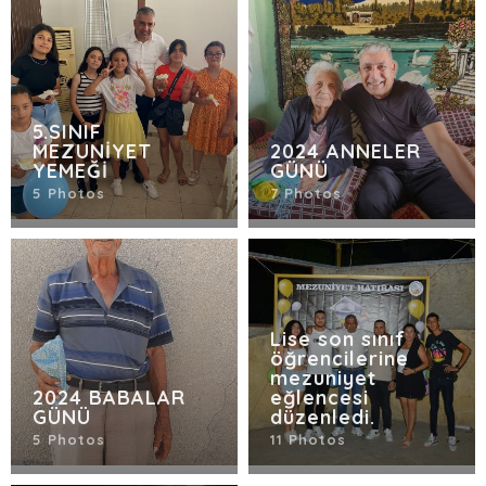
5.SINIF
MEZUNİYET
2024 ANNELER
YEMEĞİ
GÜNÜ
5 Photos
7 Photos
Lise son sınıf
öğrencilerine
mezuniyet
2024 BABALAR
eğlencesi
GÜNÜ
düzenledi.
5 Photos
11 Photos