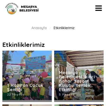
Anasayfa
Etkinliklerimiz
/
Etkinliklerimiz
Mesarya
Belediyesi İkinci
Bahar Yaşam
1 Haziran Çocuk
Kulübü Yemek
Şenliği
Etkinliği
22 Photos
5 Photos