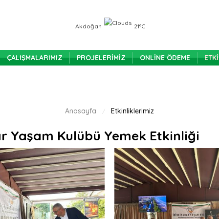
Akdoğan
21°C
ÇALIŞMALARIMIZ
PROJELERIMIZ
ONLINE ÖDEME
ETK
Anasayfa
Etkinliklerimiz
/
ar Yaşam Kulübü Yemek Etkinliği