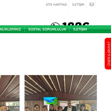
SİTE HARİTASI
İLETİŞİM
INLIKLERIMIZ
SOSYAL SORUMLULUK
İLETIŞIM
ÖNERİ & ŞİKAYET