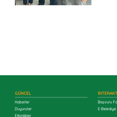
GÜNCEL
İNTERAKT
Haberler
Başvuru Fo
Duyurular
E-Belediye
Etkinlikler