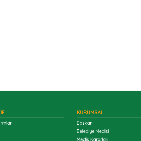
İF
KURUMSAL
rmları
Başkan
Belediye Meclisi
Meclis Kararları